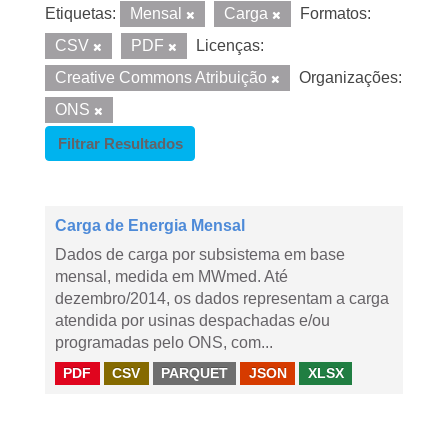
Etiquetas:
Mensal
Carga
Formatos:
CSV
PDF
Licenças:
Creative Commons Atribuição
Organizações:
ONS
Filtrar Resultados
Carga de Energia Mensal
Dados de carga por subsistema em base
mensal, medida em MWmed. Até
dezembro/2014, os dados representam a carga
atendida por usinas despachadas e/ou
programadas pelo ONS, com...
PDF
CSV
PARQUET
JSON
XLSX