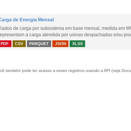
Carga de Energia Mensal
Dados de carga por subsistema em base mensal, medida em M
representam a carga atendida por usinas despachadas e/ou pr
PDF
CSV
PARQUET
JSON
XLSX
cê também pode ter acesso a esses registros usando a
API
(veja
Docu