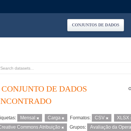
CONJUNTOS DE DADOS
1 CONJUNTO DE DADOS
O
ENCONTRADO
iquetas:
Mensal
Carga
Formatos:
CSV
XLSX
Creative Commons Atribuição
Grupos:
Avaliação da Oper