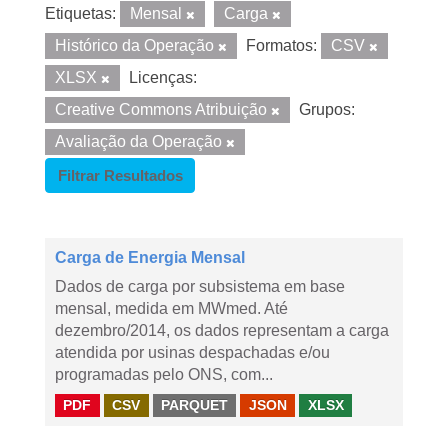
Etiquetas:
Mensal
Carga
Histórico da Operação
Formatos:
CSV
XLSX
Licenças:
Creative Commons Atribuição
Grupos:
Avaliação da Operação
Filtrar Resultados
Carga de Energia Mensal
Dados de carga por subsistema em base
mensal, medida em MWmed. Até
dezembro/2014, os dados representam a carga
atendida por usinas despachadas e/ou
programadas pelo ONS, com...
PDF
CSV
PARQUET
JSON
XLSX