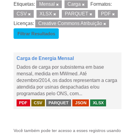
Etiquetas:
Mensal
Carga
Formatos:
CSV
XLSX
PARQUET
PDF
Licenças:
Creative Commons Atribuição
Filtrar Resultados
Carga de Energia Mensal
Dados de carga por subsistema em base
mensal, medida em MWmed. Até
dezembro/2014, os dados representam a carga
atendida por usinas despachadas e/ou
programadas pelo ONS, com...
PDF
CSV
PARQUET
JSON
XLSX
Você também pode ter acesso a esses registros usando