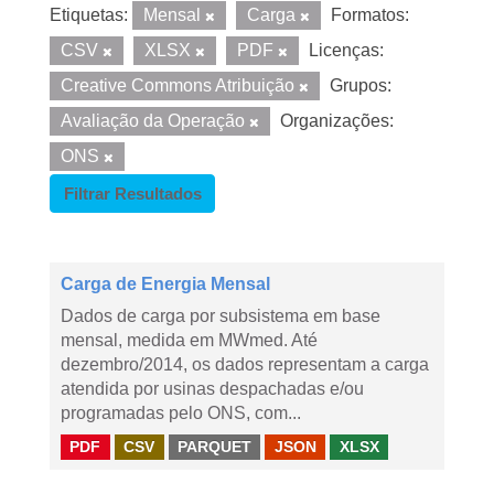
Etiquetas:
Mensal
Carga
Formatos:
CSV
XLSX
PDF
Licenças:
Creative Commons Atribuição
Grupos:
Avaliação da Operação
Organizações:
ONS
Filtrar Resultados
Carga de Energia Mensal
Dados de carga por subsistema em base
mensal, medida em MWmed. Até
dezembro/2014, os dados representam a carga
atendida por usinas despachadas e/ou
programadas pelo ONS, com...
PDF
CSV
PARQUET
JSON
XLSX