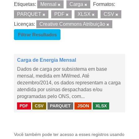
Etiquetas:
Mensal
Carga
Formatos:
PARQUET
PDF
XLSX
CSV
Licenças:
Creative Commons Atribuição
Filtrar Resultados
Carga de Energia Mensal
Dados de carga por subsistema em base
mensal, medida em MWmed. Até
dezembro/2014, os dados representam a carga
atendida por usinas despachadas e/ou
programadas pelo ONS, com...
PDF
CSV
PARQUET
JSON
XLSX
Você também pode ter acesso a esses registros usando