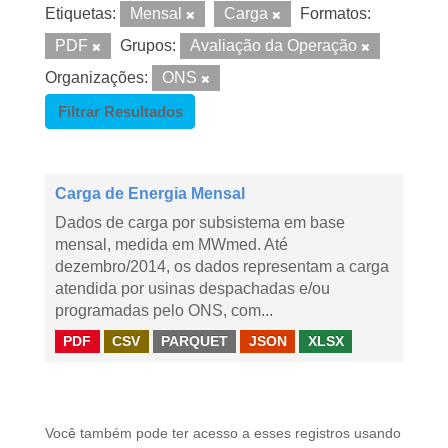
Etiquetas:
Mensal
Carga
Formatos:
PDF
Grupos:
Avaliação da Operação
Organizações:
ONS
Filtrar Resultados
Carga de Energia Mensal
Dados de carga por subsistema em base
mensal, medida em MWmed. Até
dezembro/2014, os dados representam a carga
atendida por usinas despachadas e/ou
programadas pelo ONS, com...
PDF
CSV
PARQUET
JSON
XLSX
Você também pode ter acesso a esses registros usando