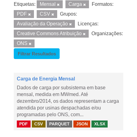
Etiquetas:
Mensal
Carga
Formatos:
PDF
CSV
Grupos:
Avaliação da Operação
Licenças:
Creative Commons Atribuição
Organizações:
ONS
Filtrar Resultados
Carga de Energia Mensal
Dados de carga por subsistema em base
mensal, medida em MWmed. Até
dezembro/2014, os dados representam a carga
atendida por usinas despachadas e/ou
programadas pelo ONS, com...
PDF
CSV
PARQUET
JSON
XLSX