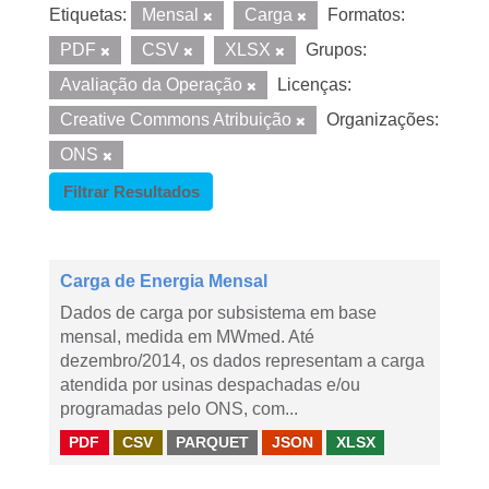
Etiquetas:
Mensal
Carga
Formatos:
PDF
CSV
XLSX
Grupos:
Avaliação da Operação
Licenças:
Creative Commons Atribuição
Organizações:
ONS
Filtrar Resultados
Carga de Energia Mensal
Dados de carga por subsistema em base
mensal, medida em MWmed. Até
dezembro/2014, os dados representam a carga
atendida por usinas despachadas e/ou
programadas pelo ONS, com...
PDF
CSV
PARQUET
JSON
XLSX