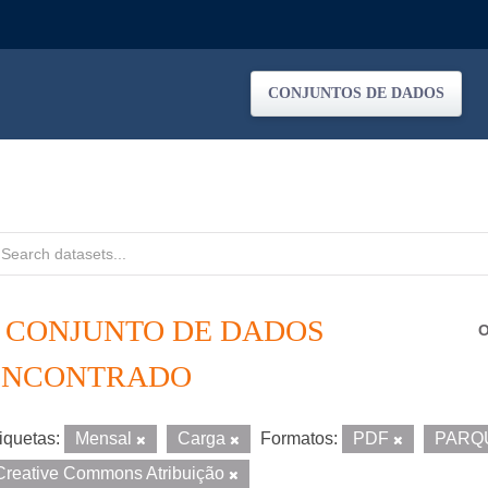
CONJUNTOS DE DADOS
1 CONJUNTO DE DADOS
O
ENCONTRADO
iquetas:
Mensal
Carga
Formatos:
PDF
PARQ
Creative Commons Atribuição