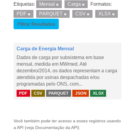
Etiquetas:
Mensal
Carga
Formatos:
PDF
PARQUET
CSV
XLSX
Filtrar Resultados
Carga de Energia Mensal
Dados de carga por subsistema em base
mensal, medida em MWmed. Até
dezembro/2014, os dados representam a carga
atendida por usinas despachadas e/ou
programadas pelo ONS, com...
PDF
CSV
PARQUET
JSON
XLSX
Você também pode ter acesso a esses registros usando
a
API
(veja
Documentação da API
).