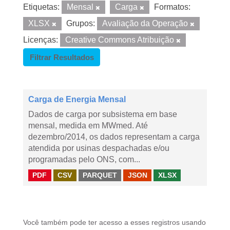
Etiquetas:
Mensal
Carga
Formatos:
XLSX
Grupos:
Avaliação da Operação
Licenças:
Creative Commons Atribuição
Filtrar Resultados
Carga de Energia Mensal
Dados de carga por subsistema em base
mensal, medida em MWmed. Até
dezembro/2014, os dados representam a carga
atendida por usinas despachadas e/ou
programadas pelo ONS, com...
PDF
CSV
PARQUET
JSON
XLSX
Você também pode ter acesso a esses registros usando