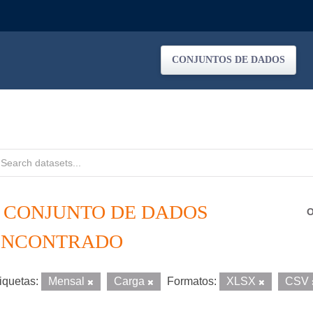
CONJUNTOS DE DADOS
1 CONJUNTO DE DADOS
O
ENCONTRADO
iquetas:
Mensal
Carga
Formatos:
XLSX
CSV