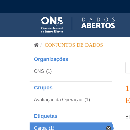
Pular para o conteúdo
CONJUNTOS DE DADOS
Organizações
ONS
(1)
Grupos
Avaliação da Operação
(1)
Etiquetas
Et
Carga
(1)