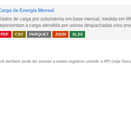
Carga de Energia Mensal
Dados de carga por subsistema em base mensal, medida em M
representam a carga atendida por usinas despachadas e/ou pr
PDF
CSV
PARQUET
JSON
XLSX
cê também pode ter acesso a esses registros usando a
API
(veja
Docu