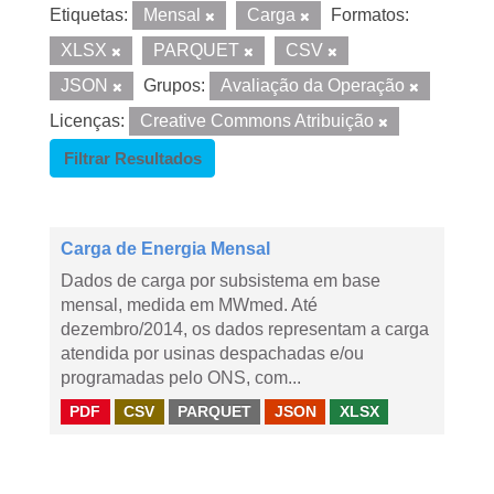
Etiquetas:
Mensal
Carga
Formatos:
XLSX
PARQUET
CSV
JSON
Grupos:
Avaliação da Operação
Licenças:
Creative Commons Atribuição
Filtrar Resultados
Carga de Energia Mensal
Dados de carga por subsistema em base
mensal, medida em MWmed. Até
dezembro/2014, os dados representam a carga
atendida por usinas despachadas e/ou
programadas pelo ONS, com...
PDF
CSV
PARQUET
JSON
XLSX