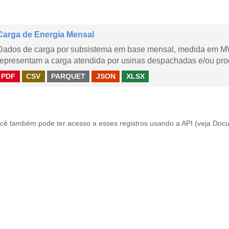
Carga de Energia Mensal
Dados de carga por subsistema em base mensal, medida em M
representam a carga atendida por usinas despachadas e/ou pr
PDF
CSV
PARQUET
JSON
XLSX
cê também pode ter acesso a esses registros usando a
API
(veja
Docu