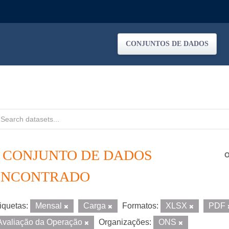
CONJUNTOS DE DADOS
1 CONJUNTO DE DADOS
O
ENCONTRADO
iquetas:
Mensal
Carga
Formatos:
XLSX
PDF
Avaliação da Operação
Organizações:
ONS