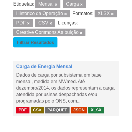
Etiquetas:
Mensal
Carga
Histórico da Operação
Formatos:
XLSX
PDF
CSV
Licenças:
Creative Commons Atribuição
Filtrar Resultados
Carga de Energia Mensal
Dados de carga por subsistema em base
mensal, medida em MWmed. Até
dezembro/2014, os dados representam a carga
atendida por usinas despachadas e/ou
programadas pelo ONS, com...
PDF
CSV
PARQUET
JSON
XLSX