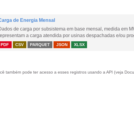
Carga de Energia Mensal
Dados de carga por subsistema em base mensal, medida em M
representam a carga atendida por usinas despachadas e/ou pr
PDF
CSV
PARQUET
JSON
XLSX
cê também pode ter acesso a esses registros usando a
API
(veja
Docu