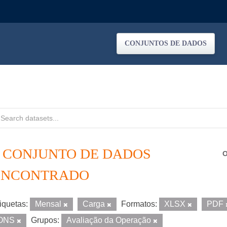
CONJUNTOS DE DADOS
1 CONJUNTO DE DADOS
O
ENCONTRADO
iquetas:
Mensal
Carga
Formatos:
XLSX
PDF
ONS
Grupos:
Avaliação da Operação