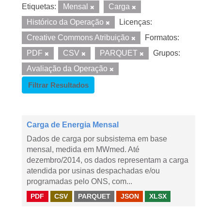
Etiquetas:
Mensal
Carga
Histórico da Operação
Licenças:
Creative Commons Atribuição
Formatos:
PDF
CSV
PARQUET
Grupos:
Avaliação da Operação
Filtrar Resultados
Carga de Energia Mensal
Dados de carga por subsistema em base
mensal, medida em MWmed. Até
dezembro/2014, os dados representam a carga
atendida por usinas despachadas e/ou
programadas pelo ONS, com...
PDF
CSV
PARQUET
JSON
XLSX