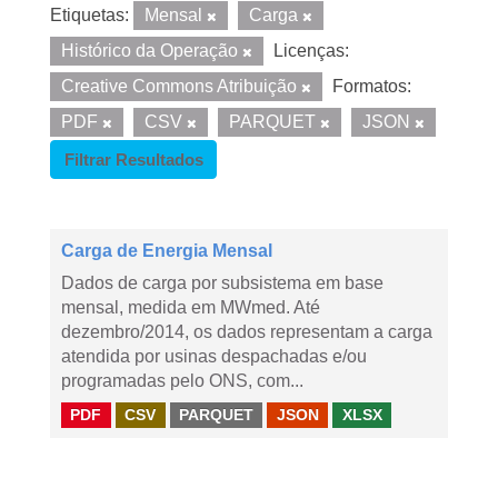
Etiquetas:
Mensal
Carga
Histórico da Operação
Licenças:
Creative Commons Atribuição
Formatos:
PDF
CSV
PARQUET
JSON
Filtrar Resultados
Carga de Energia Mensal
Dados de carga por subsistema em base
mensal, medida em MWmed. Até
dezembro/2014, os dados representam a carga
atendida por usinas despachadas e/ou
programadas pelo ONS, com...
PDF
CSV
PARQUET
JSON
XLSX