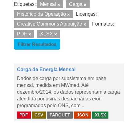
Etiquetas:
Mensal
Carga
Histórico da Operação
Licenças:
Creative Commons Atribuição
Formatos:
PDF
XLSX
Filtrar Resultados
Carga de Energia Mensal
Dados de carga por subsistema em base
mensal, medida em MWmed. Até
dezembro/2014, os dados representam a carga
atendida por usinas despachadas e/ou
programadas pelo ONS, com...
PDF
CSV
PARQUET
JSON
XLSX