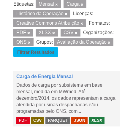
Etiquetas:
Mensal
Carga
Histórico da Operação
Licenças:
Creative Commons Atribuição
Formatos:
PDF
XLSX
CSV
Organizações:
ONS
Grupos:
Avaliação da Operação
Filtrar Resultados
Carga de Energia Mensal
Dados de carga por subsistema em base
mensal, medida em MWmed. Até
dezembro/2014, os dados representam a carga
atendida por usinas despachadas e/ou
programadas pelo ONS, com...
PDF
CSV
PARQUET
JSON
XLSX