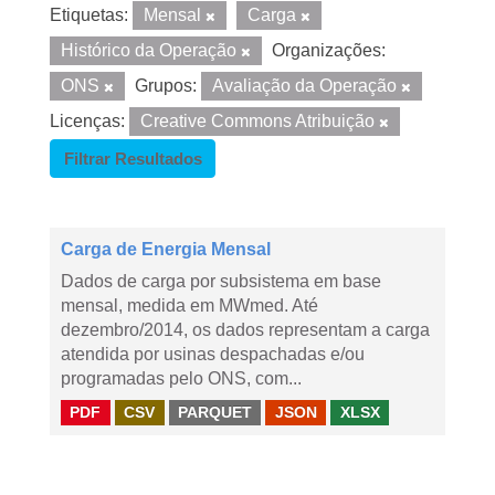
Etiquetas:
Mensal
Carga
Histórico da Operação
Organizações:
ONS
Grupos:
Avaliação da Operação
Licenças:
Creative Commons Atribuição
Filtrar Resultados
Carga de Energia Mensal
Dados de carga por subsistema em base
mensal, medida em MWmed. Até
dezembro/2014, os dados representam a carga
atendida por usinas despachadas e/ou
programadas pelo ONS, com...
PDF
CSV
PARQUET
JSON
XLSX