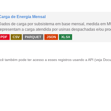
Carga de Energia Mensal
Dados de carga por subsistema em base mensal, medida em M
representam a carga atendida por usinas despachadas e/ou pr
PDF
CSV
PARQUET
JSON
XLSX
cê também pode ter acesso a esses registros usando a
API
(veja
Docu