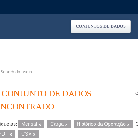
CONJUNTOS DE DADOS
1 CONJUNTO DE DADOS
O
ENCONTRADO
iquetas:
Mensal
Carga
Histórico da Operação
O
PDF
CSV