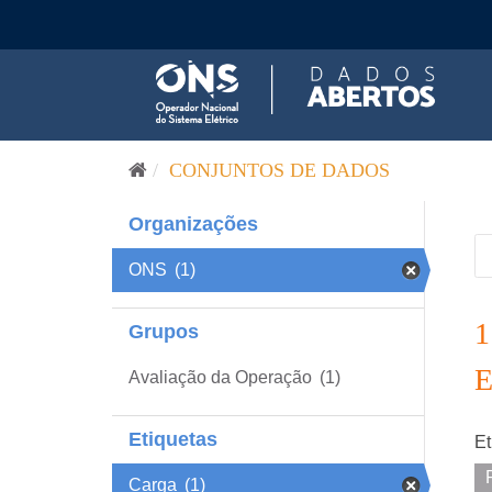
Pular para o conteúdo
CONJUNTOS DE DADOS
Organizações
ONS
(1)
Grupos
Avaliação da Operação
(1)
Etiquetas
Et
Carga
(1)