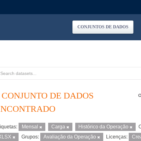
CONJUNTOS DE DADOS
1 CONJUNTO DE DADOS
O
ENCONTRADO
iquetas:
Mensal
Carga
Histórico da Operação
O
XLSX
Grupos:
Avaliação da Operação
Licenças:
Cre