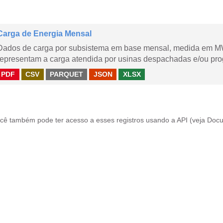
Carga de Energia Mensal
Dados de carga por subsistema em base mensal, medida em M
representam a carga atendida por usinas despachadas e/ou pr
PDF
CSV
PARQUET
JSON
XLSX
cê também pode ter acesso a esses registros usando a
API
(veja
Docu