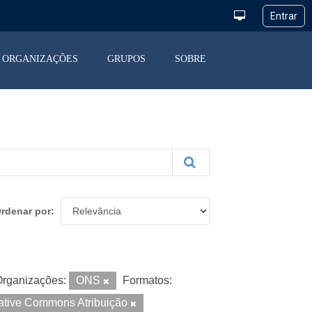
ORGANIZAÇÕES
GRUPOS
SOBRE
rdenar por
rganizações:
ONS
Formatos:
ative Commons Atribuição