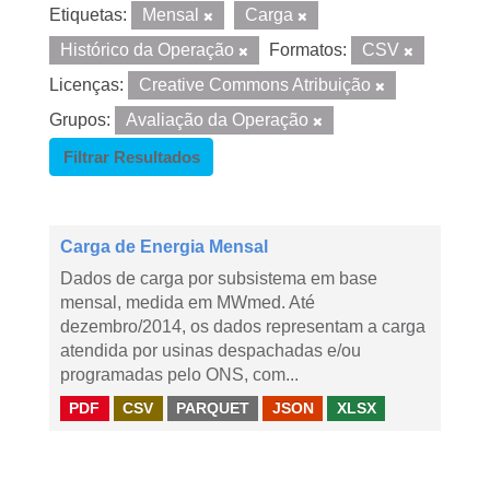
Etiquetas:
Mensal
Carga
Histórico da Operação
Formatos:
CSV
Licenças:
Creative Commons Atribuição
Grupos:
Avaliação da Operação
Filtrar Resultados
Carga de Energia Mensal
Dados de carga por subsistema em base
mensal, medida em MWmed. Até
dezembro/2014, os dados representam a carga
atendida por usinas despachadas e/ou
programadas pelo ONS, com...
PDF
CSV
PARQUET
JSON
XLSX