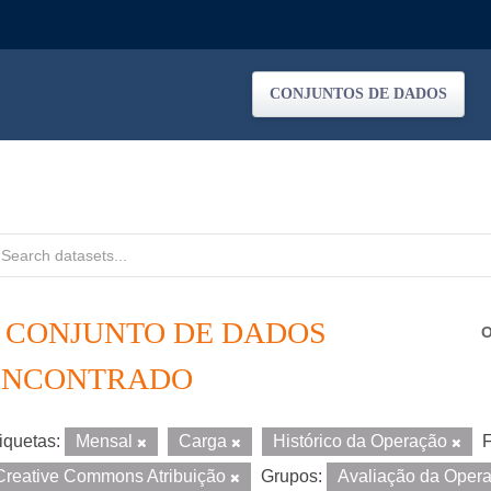
CONJUNTOS DE DADOS
1 CONJUNTO DE DADOS
O
ENCONTRADO
iquetas:
Mensal
Carga
Histórico da Operação
F
Creative Commons Atribuição
Grupos:
Avaliação da Oper