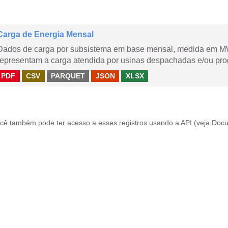
Carga de Energia Mensal
Dados de carga por subsistema em base mensal, medida em M
representam a carga atendida por usinas despachadas e/ou pr
PDF
CSV
PARQUET
JSON
XLSX
cê também pode ter acesso a esses registros usando a
API
(veja
Docu