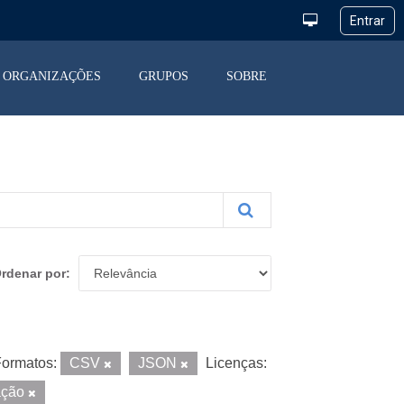
ORGANIZAÇÕES
GRUPOS
SOBRE
rdenar por
ormatos:
CSV
JSON
Licenças:
ação