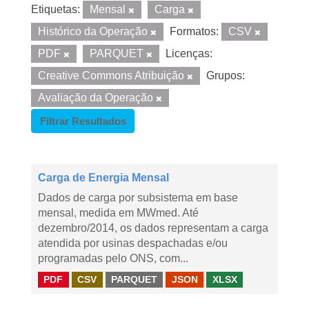
Etiquetas:
Mensal
Carga
Histórico da Operação
Formatos:
CSV
PDF
PARQUET
Licenças:
Creative Commons Atribuição
Grupos:
Avaliação da Operação
Filtrar Resultados
Carga de Energia Mensal
Dados de carga por subsistema em base
mensal, medida em MWmed. Até
dezembro/2014, os dados representam a carga
atendida por usinas despachadas e/ou
programadas pelo ONS, com...
PDF
CSV
PARQUET
JSON
XLSX