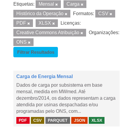
Etiquetas:
Mensal
Carga
Histórico da Operação
Formatos:
CSV
PDF
XLSX
Licenças:
Creative Commons Atribuição
Organizações:
ONS
Filtrar Resultados
Carga de Energia Mensal
Dados de carga por subsistema em base
mensal, medida em MWmed. Até
dezembro/2014, os dados representam a carga
atendida por usinas despachadas e/ou
programadas pelo ONS, com...
PDF
CSV
PARQUET
JSON
XLSX