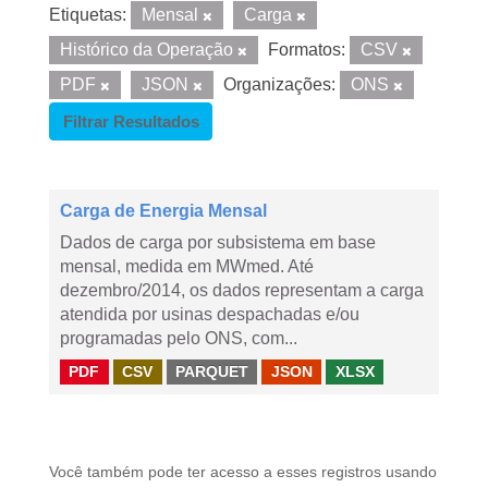
Etiquetas:
Mensal
Carga
Histórico da Operação
Formatos:
CSV
PDF
JSON
Organizações:
ONS
Filtrar Resultados
Carga de Energia Mensal
Dados de carga por subsistema em base
mensal, medida em MWmed. Até
dezembro/2014, os dados representam a carga
atendida por usinas despachadas e/ou
programadas pelo ONS, com...
PDF
CSV
PARQUET
JSON
XLSX
Você também pode ter acesso a esses registros usando