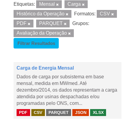
Etiquetas:
Mensal
Carga
Histórico da Operação
Formatos:
CSV
PDF
PARQUET
Grupos:
Avaliação da Operação
Filtrar Resultados
Carga de Energia Mensal
Dados de carga por subsistema em base
mensal, medida em MWmed. Até
dezembro/2014, os dados representam a carga
atendida por usinas despachadas e/ou
programadas pelo ONS, com...
PDF
CSV
PARQUET
JSON
XLSX