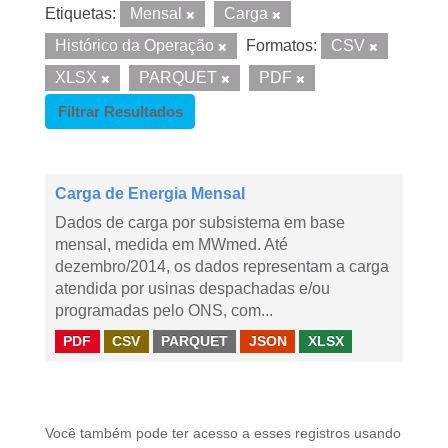
Etiquetas:
Mensal
Carga
Histórico da Operação
Formatos:
CSV
XLSX
PARQUET
PDF
Filtrar Resultados
Carga de Energia Mensal
Dados de carga por subsistema em base
mensal, medida em MWmed. Até
dezembro/2014, os dados representam a carga
atendida por usinas despachadas e/ou
programadas pelo ONS, com...
PDF
CSV
PARQUET
JSON
XLSX
Você também pode ter acesso a esses registros usando