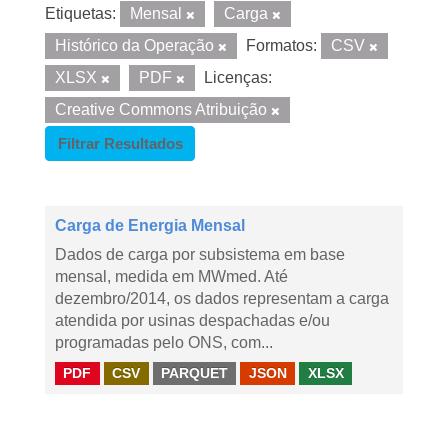
Etiquetas:
Mensal
Carga
Histórico da Operação
Formatos:
CSV
XLSX
PDF
Licenças:
Creative Commons Atribuição
Filtrar Resultados
Carga de Energia Mensal
Dados de carga por subsistema em base
mensal, medida em MWmed. Até
dezembro/2014, os dados representam a carga
atendida por usinas despachadas e/ou
programadas pelo ONS, com...
PDF
CSV
PARQUET
JSON
XLSX