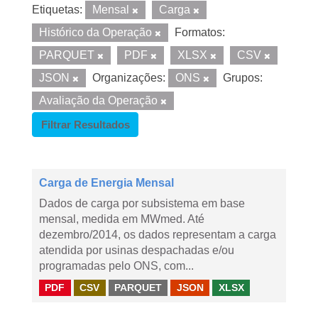
Etiquetas:
Mensal
Carga
Histórico da Operação
Formatos:
PARQUET
PDF
XLSX
CSV
JSON
Organizações:
ONS
Grupos:
Avaliação da Operação
Filtrar Resultados
Carga de Energia Mensal
Dados de carga por subsistema em base
mensal, medida em MWmed. Até
dezembro/2014, os dados representam a carga
atendida por usinas despachadas e/ou
programadas pelo ONS, com...
PDF
CSV
PARQUET
JSON
XLSX