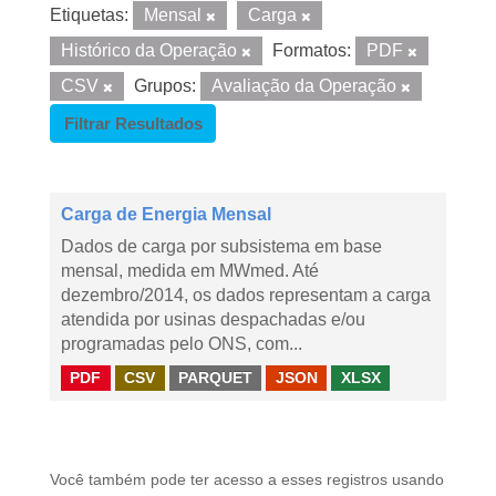
Etiquetas:
Mensal
Carga
Histórico da Operação
Formatos:
PDF
CSV
Grupos:
Avaliação da Operação
Filtrar Resultados
Carga de Energia Mensal
Dados de carga por subsistema em base
mensal, medida em MWmed. Até
dezembro/2014, os dados representam a carga
atendida por usinas despachadas e/ou
programadas pelo ONS, com...
PDF
CSV
PARQUET
JSON
XLSX
Você também pode ter acesso a esses registros usando