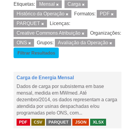
Etiquetas:
Mensal
Carga
Histórico da Operação
Formatos:
PDF
PARQUET
Licenças:
Creative Commons Atribuição
Organizações:
ONS
Grupos:
Avaliação da Operação
Filtrar Resultados
Carga de Energia Mensal
Dados de carga por subsistema em base
mensal, medida em MWmed. Até
dezembro/2014, os dados representam a carga
atendida por usinas despachadas e/ou
programadas pelo ONS, com...
PDF
CSV
PARQUET
JSON
XLSX