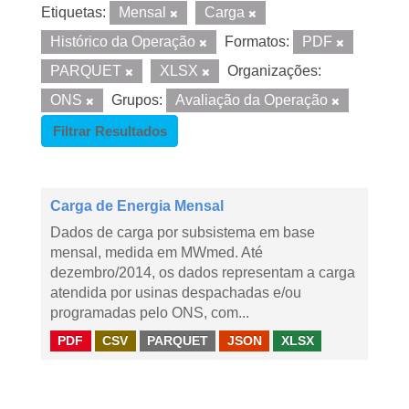
Etiquetas:
Mensal
Carga
Histórico da Operação
Formatos:
PDF
PARQUET
XLSX
Organizações:
ONS
Grupos:
Avaliação da Operação
Filtrar Resultados
Carga de Energia Mensal
Dados de carga por subsistema em base
mensal, medida em MWmed. Até
dezembro/2014, os dados representam a carga
atendida por usinas despachadas e/ou
programadas pelo ONS, com...
PDF
CSV
PARQUET
JSON
XLSX