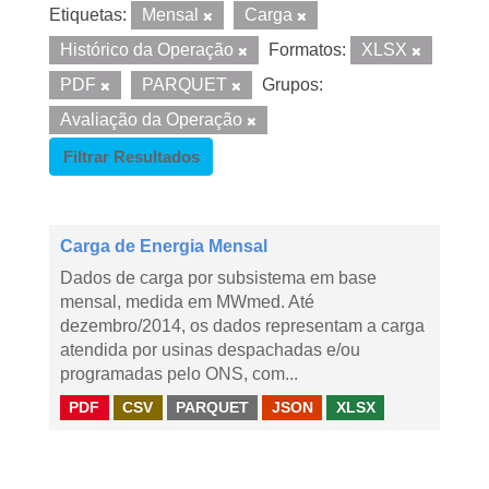
Etiquetas:
Mensal
Carga
Histórico da Operação
Formatos:
XLSX
PDF
PARQUET
Grupos:
Avaliação da Operação
Filtrar Resultados
Carga de Energia Mensal
Dados de carga por subsistema em base
mensal, medida em MWmed. Até
dezembro/2014, os dados representam a carga
atendida por usinas despachadas e/ou
programadas pelo ONS, com...
PDF
CSV
PARQUET
JSON
XLSX