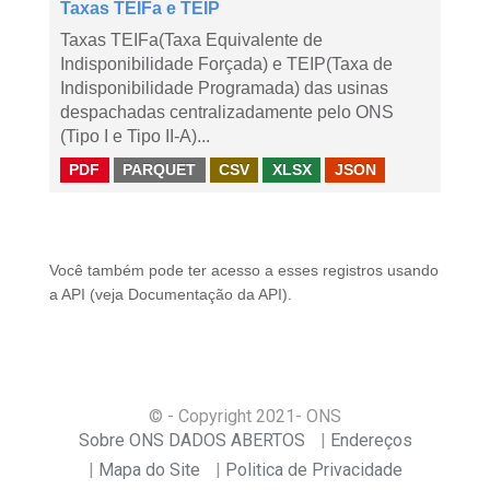
Taxas TEIFa e TEIP
Taxas TEIFa(Taxa Equivalente de
Indisponibilidade Forçada) e TEIP(Taxa de
Indisponibilidade Programada) das usinas
despachadas centralizadamente pelo ONS
(Tipo I e Tipo II-A)...
PDF
PARQUET
CSV
XLSX
JSON
Você também pode ter acesso a esses registros usando
a
API
(veja
Documentação da API
).
© - Copyright
2021
- ONS
Sobre ONS DADOS ABERTOS
Endereços
Mapa do Site
Politica de Privacidade