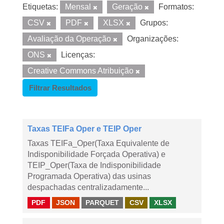
Etiquetas:
Mensal
Geração
Formatos:
CSV
PDF
XLSX
Grupos:
Avaliação da Operação
Organizações:
ONS
Licenças:
Creative Commons Atribuição
Filtrar Resultados
Taxas TEIFa Oper e TEIP Oper
Taxas TEIFa_Oper(Taxa Equivalente de
Indisponibilidade Forçada Operativa) e
TEIP_Oper(Taxa de Indisponibilidade
Programada Operativa) das usinas
despachadas centralizadamente...
PDF
JSON
PARQUET
CSV
XLSX