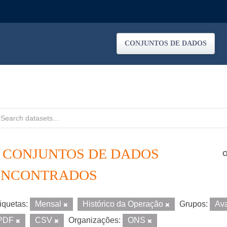
CONJUNTOS DE DADOS
4 CONJUNTOS DE DADOS
O
ENCONTRADOS
iquetas:
Mensal
Histórico da Operação
Grupos:
Av
PDF
CSV
Organizações:
ONS