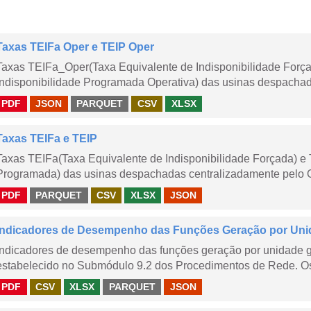
Taxas TEIFa Oper e TEIP Oper
Taxas TEIFa_Oper(Taxa Equivalente de Indisponibilidade Forç
Indisponibilidade Programada Operativa) das usinas despachad
PDF
JSON
PARQUET
CSV
XLSX
Taxas TEIFa e TEIP
Taxas TEIFa(Taxa Equivalente de Indisponibilidade Forçada) e 
Programada) das usinas despachadas centralizadamente pelo ONS
PDF
PARQUET
CSV
XLSX
JSON
Indicadores de Desempenho das Funções Geração por Unid
Indicadores de desempenho das funções geração por unidade 
estabelecido no Submódulo 9.2 dos Procedimentos de Rede. Os 
PDF
CSV
XLSX
PARQUET
JSON