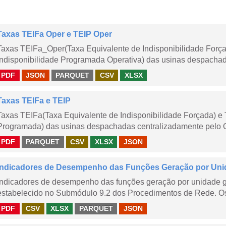
Taxas TEIFa Oper e TEIP Oper
Taxas TEIFa_Oper(Taxa Equivalente de Indisponibilidade Forç
Indisponibilidade Programada Operativa) das usinas despachad
PDF
JSON
PARQUET
CSV
XLSX
Taxas TEIFa e TEIP
Taxas TEIFa(Taxa Equivalente de Indisponibilidade Forçada) e 
Programada) das usinas despachadas centralizadamente pelo ONS
PDF
PARQUET
CSV
XLSX
JSON
Indicadores de Desempenho das Funções Geração por Unid
Indicadores de desempenho das funções geração por unidade 
estabelecido no Submódulo 9.2 dos Procedimentos de Rede. Os 
PDF
CSV
XLSX
PARQUET
JSON