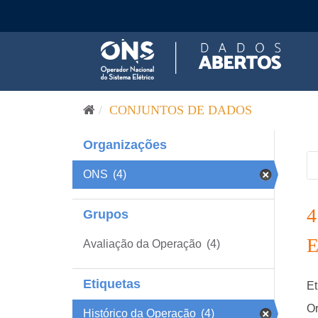
Pular para o conteúdo
CONJUNTOS DE DADOS
Organizações
ONS
(4)
Grupos
Avaliação da Operação
(4)
Etiquetas
Et
Or
Histórico da Operação
(4)