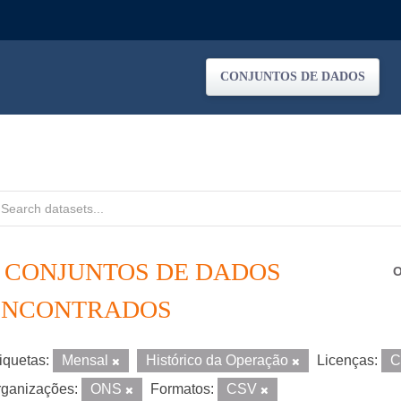
CONJUNTOS DE DADOS
4 CONJUNTOS DE DADOS
O
ENCONTRADOS
iquetas:
Mensal
Histórico da Operação
Licenças:
C
ganizações:
ONS
Formatos:
CSV