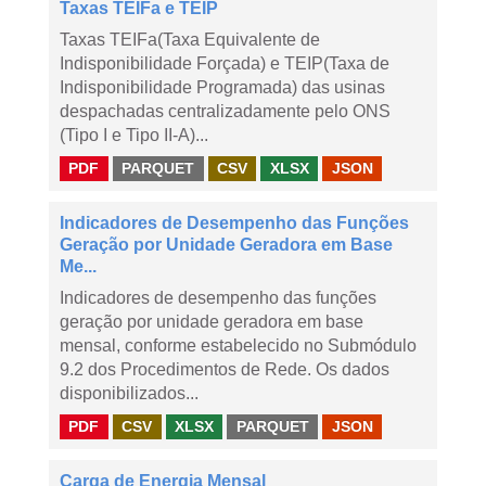
Taxas TEIFa e TEIP
Taxas TEIFa(Taxa Equivalente de
Indisponibilidade Forçada) e TEIP(Taxa de
Indisponibilidade Programada) das usinas
despachadas centralizadamente pelo ONS
(Tipo I e Tipo II-A)...
PDF
PARQUET
CSV
XLSX
JSON
Indicadores de Desempenho das Funções
Geração por Unidade Geradora em Base
Me...
Indicadores de desempenho das funções
geração por unidade geradora em base
mensal, conforme estabelecido no Submódulo
9.2 dos Procedimentos de Rede. Os dados
disponibilizados...
PDF
CSV
XLSX
PARQUET
JSON
Carga de Energia Mensal