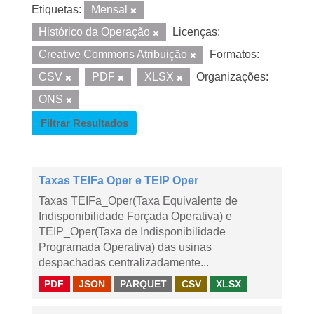
Etiquetas:
Mensal
Histórico da Operação
Licenças:
Creative Commons Atribuição
Formatos:
CSV
PDF
XLSX
Organizações:
ONS
Filtrar Resultados
Taxas TEIFa Oper e TEIP Oper
Taxas TEIFa_Oper(Taxa Equivalente de
Indisponibilidade Forçada Operativa) e
TEIP_Oper(Taxa de Indisponibilidade
Programada Operativa) das usinas
despachadas centralizadamente...
PDF
JSON
PARQUET
CSV
XLSX