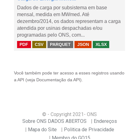
Dados de carga por subsistema em base
mensal, medida em MWmed. Até
dezembro/2014, os dados representam a carga
atendida por usinas despachadas e/ou
programadas pelo ONS, com...
PDF
CSV
PARQUET
JSON
XLSX
Você também pode ter acesso a esses registros usando
a
API
(veja
Documentação da API
).
© - Copyright
2021
- ONS
Sobre ONS DADOS ABERTOS
Endereços
Mapa do Site
Politica de Privacidade
Membro do GO15