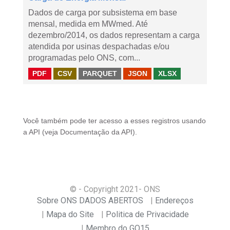
Dados de carga por subsistema em base
mensal, medida em MWmed. Até
dezembro/2014, os dados representam a carga
atendida por usinas despachadas e/ou
programadas pelo ONS, com...
PDF
CSV
PARQUET
JSON
XLSX
Você também pode ter acesso a esses registros usando
a
API
(veja
Documentação da API
).
© - Copyright
2021
- ONS
Sobre ONS DADOS ABERTOS
Endereços
Mapa do Site
Politica de Privacidade
Membro do GO15