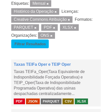
Etiquetas:
Mensal
Histórico da Operação
Licenças:
Creative Commons Atribuição
Formatos:
PARQUET
PDF
XLSX
Organizações:
ONS
Filtrar Resultados
Taxas TEIFa Oper e TEIP Oper
Taxas TEIFa_Oper(Taxa Equivalente de
Indisponibilidade Forçada Operativa) e
TEIP_Oper(Taxa de Indisponibilidade
Programada Operativa) das usinas
despachadas centralizadamente...
PDF
JSON
PARQUET
CSV
XLSX