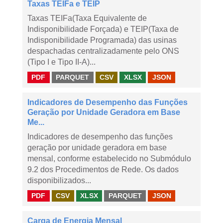
Taxas TEIFa e TEIP
Taxas TEIFa(Taxa Equivalente de
Indisponibilidade Forçada) e TEIP(Taxa de
Indisponibilidade Programada) das usinas
despachadas centralizadamente pelo ONS
(Tipo I e Tipo II-A)...
PDF
PARQUET
CSV
XLSX
JSON
Indicadores de Desempenho das Funções
Geração por Unidade Geradora em Base
Me...
Indicadores de desempenho das funções
geração por unidade geradora em base
mensal, conforme estabelecido no Submódulo
9.2 dos Procedimentos de Rede. Os dados
disponibilizados...
PDF
CSV
XLSX
PARQUET
JSON
Carga de Energia Mensal