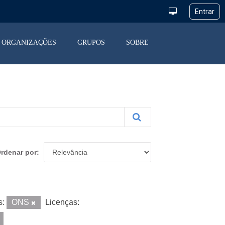
ORGANIZAÇÕES
GRUPOS
SOBRE
rdenar por
s:
ONS
Licenças: