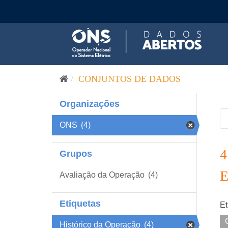
Pular para o conteúdo
CONJUNTOS DE DADOS
Organizações
ONS
(4)
Grupos
Avaliação da Operação
(4)
Etiquetas
Et
Histórico da Operação
(4)