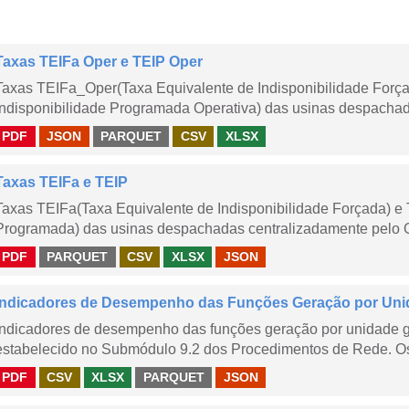
Taxas TEIFa Oper e TEIP Oper
Taxas TEIFa_Oper(Taxa Equivalente de Indisponibilidade Forç
Indisponibilidade Programada Operativa) das usinas despachad
PDF
JSON
PARQUET
CSV
XLSX
Taxas TEIFa e TEIP
Taxas TEIFa(Taxa Equivalente de Indisponibilidade Forçada) e 
Programada) das usinas despachadas centralizadamente pelo ONS
PDF
PARQUET
CSV
XLSX
JSON
Indicadores de Desempenho das Funções Geração por Unid
Indicadores de desempenho das funções geração por unidade 
estabelecido no Submódulo 9.2 dos Procedimentos de Rede. Os 
PDF
CSV
XLSX
PARQUET
JSON