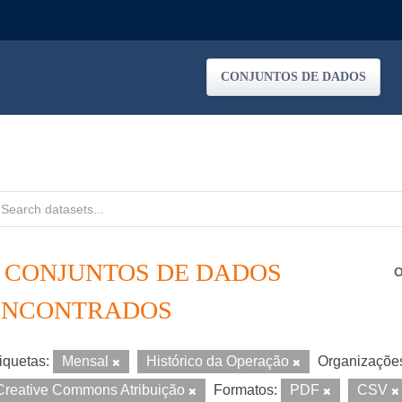
CONJUNTOS DE DADOS
4 CONJUNTOS DE DADOS
O
ENCONTRADOS
iquetas:
Mensal
Histórico da Operação
Organizaçõe
Creative Commons Atribuição
Formatos:
PDF
CSV