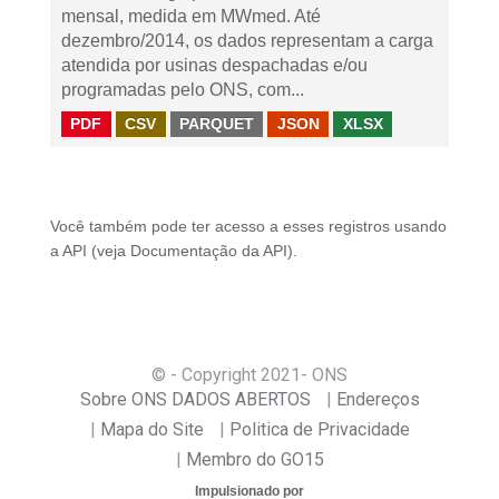
mensal, medida em MWmed. Até
dezembro/2014, os dados representam a carga
atendida por usinas despachadas e/ou
programadas pelo ONS, com...
PDF
CSV
PARQUET
JSON
XLSX
Você também pode ter acesso a esses registros usando
a
API
(veja
Documentação da API
).
© - Copyright
2021
- ONS
Sobre ONS DADOS ABERTOS
Endereços
Mapa do Site
Politica de Privacidade
Membro do GO15
Impulsionado por