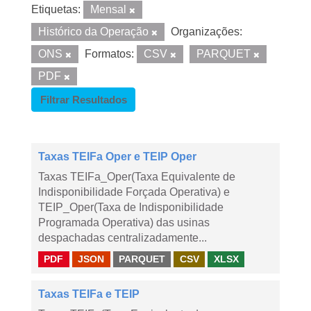
Etiquetas:
Mensal
Histórico da Operação
Organizações:
ONS
Formatos:
CSV
PARQUET
PDF
Filtrar Resultados
Taxas TEIFa Oper e TEIP Oper
Taxas TEIFa_Oper(Taxa Equivalente de
Indisponibilidade Forçada Operativa) e
TEIP_Oper(Taxa de Indisponibilidade
Programada Operativa) das usinas
despachadas centralizadamente...
PDF
JSON
PARQUET
CSV
XLSX
Taxas TEIFa e TEIP