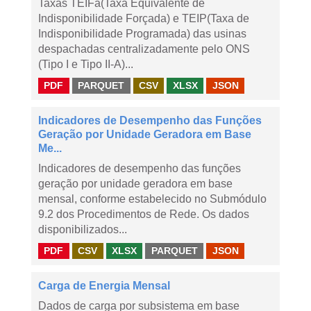
Taxas TEIFa(Taxa Equivalente de
Indisponibilidade Forçada) e TEIP(Taxa de
Indisponibilidade Programada) das usinas
despachadas centralizadamente pelo ONS
(Tipo I e Tipo II-A)...
PDF
PARQUET
CSV
XLSX
JSON
Indicadores de Desempenho das Funções
Geração por Unidade Geradora em Base
Me...
Indicadores de desempenho das funções
geração por unidade geradora em base
mensal, conforme estabelecido no Submódulo
9.2 dos Procedimentos de Rede. Os dados
disponibilizados...
PDF
CSV
XLSX
PARQUET
JSON
Carga de Energia Mensal
Dados de carga por subsistema em base