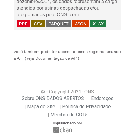
dezembro/2014, os dados representam a carga
atendida por usinas despachadas e/ou
programadas pelo ONS, com...
PDF
CSV
PARQUET
JSON
XLSX
Você também pode ter acesso a esses registros usando
a
API
(veja
Documentação da API
).
© - Copyright
2021
- ONS
Sobre ONS DADOS ABERTOS
Endereços
Mapa do Site
Politica de Privacidade
Membro do GO15
Impulsionado por