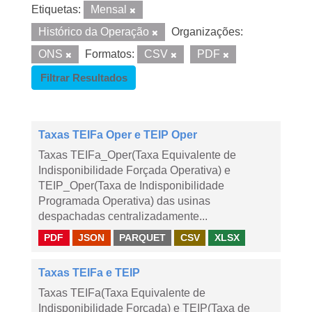
Etiquetas:
Mensal
Histórico da Operação
Organizações:
ONS
Formatos:
CSV
PDF
Filtrar Resultados
Taxas TEIFa Oper e TEIP Oper
Taxas TEIFa_Oper(Taxa Equivalente de
Indisponibilidade Forçada Operativa) e
TEIP_Oper(Taxa de Indisponibilidade
Programada Operativa) das usinas
despachadas centralizadamente...
PDF
JSON
PARQUET
CSV
XLSX
Taxas TEIFa e TEIP
Taxas TEIFa(Taxa Equivalente de
Indisponibilidade Forçada) e TEIP(Taxa de