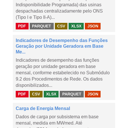
Indisponibilidade Programada) das usinas
despachadas centralizadamente pelo ONS
(Tipo I e Tipo II-A)...
PDF
PARQUET
CSV
XLSX
JSON
Indicadores de Desempenho das Funções
Geração por Unidade Geradora em Base
Me...
Indicadores de desempenho das funções
geração por unidade geradora em base
mensal, conforme estabelecido no Submódulo
9.2 dos Procedimentos de Rede. Os dados
disponibilizados...
PDF
CSV
XLSX
PARQUET
JSON
Carga de Energia Mensal
Dados de carga por subsistema em base
mensal, medida em MWmed. Até