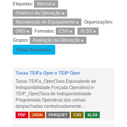
Etiquetas:
Mensal
Histórico da Operação
Manutenção de Equipamento
Organizações:
ONS
Formatos:
CSV
XLSX
Grupos:
Avaliação da Operação
Filtrar Resultados
Taxas TEIFa Oper e TEIP Oper
Taxas TEIFa_Oper(Taxa Equivalente de
Indisponibilidade Forçada Operativa) e
TEIP_Oper(Taxa de Indisponibilidade
Programada Operativa) das usinas
despachadas centralizadamente...
PDF
JSON
PARQUET
CSV
XLSX