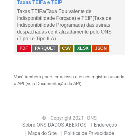
Taxas TEIFa e TEIP
Taxas TEIFa(Taxa Equivalente de
Indisponibilidade Forçada) e TEIP(Taxa de
Indisponibilidade Programada) das usinas
despachadas centralizadamente pelo ONS
(Tipo I e Tipo II-A)...
PDF
PARQUET
CSV
XLSX
JSON
Você também pode ter acesso a esses registros usando
a
API
(veja
Documentação da API
).
© - Copyright
2021
- ONS
Sobre ONS DADOS ABERTOS
Endereços
Mapa do Site
Politica de Privacidade