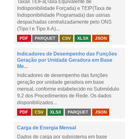
Taxas TEIFa(Taxa Equivalente de
Indisponibilidade Forçada) e TEIP(Taxa de
Indisponibilidade Programada) das usinas
despachadas centralizadamente pelo ONS
(Tipo I e Tipo II-A)...
PDF
PARQUET
CSV
XLSX
JSON
Indicadores de Desempenho das Funções
Geração por Unidade Geradora em Base
Me...
Indicadores de desempenho das funções
geração por unidade geradora em base
mensal, conforme estabelecido no Submódulo
9.2 dos Procedimentos de Rede. Os dados
disponibilizados...
PDF
CSV
XLSX
PARQUET
JSON
Carga de Energia Mensal
Dados de carga por subsistema em base