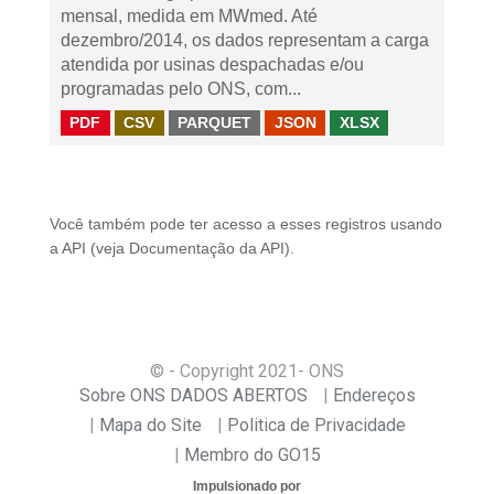
mensal, medida em MWmed. Até
dezembro/2014, os dados representam a carga
atendida por usinas despachadas e/ou
programadas pelo ONS, com...
PDF
CSV
PARQUET
JSON
XLSX
Você também pode ter acesso a esses registros usando
a
API
(veja
Documentação da API
).
© - Copyright
2021
- ONS
Sobre ONS DADOS ABERTOS
Endereços
Mapa do Site
Politica de Privacidade
Membro do GO15
Impulsionado por