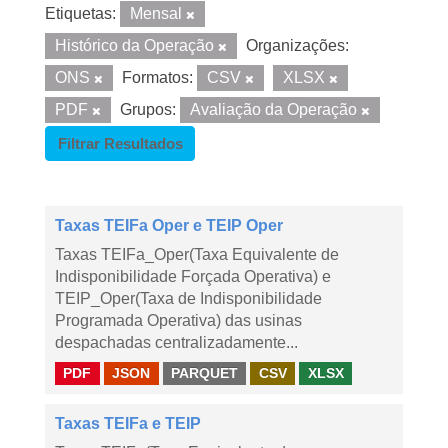
Etiquetas:
Mensal
Histórico da Operação
Organizações:
ONS
Formatos:
CSV
XLSX
PDF
Grupos:
Avaliação da Operação
Filtrar Resultados
Taxas TEIFa Oper e TEIP Oper
Taxas TEIFa_Oper(Taxa Equivalente de
Indisponibilidade Forçada Operativa) e
TEIP_Oper(Taxa de Indisponibilidade
Programada Operativa) das usinas
despachadas centralizadamente...
PDF
JSON
PARQUET
CSV
XLSX
Taxas TEIFa e TEIP