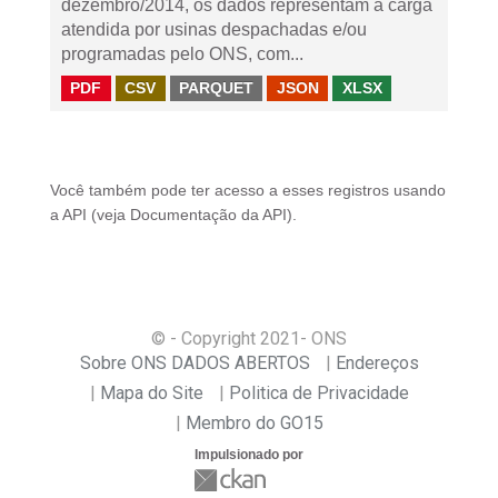
dezembro/2014, os dados representam a carga
atendida por usinas despachadas e/ou
programadas pelo ONS, com...
PDF
CSV
PARQUET
JSON
XLSX
Você também pode ter acesso a esses registros usando
a
API
(veja
Documentação da API
).
© - Copyright
2021
- ONS
Sobre ONS DADOS ABERTOS
Endereços
Mapa do Site
Politica de Privacidade
Membro do GO15
Impulsionado por