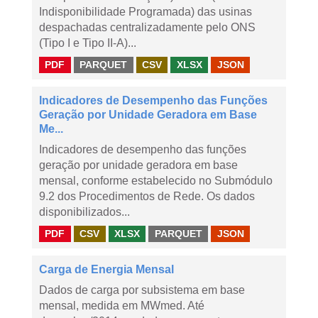
Indisponibilidade Programada) das usinas
despachadas centralizadamente pelo ONS
(Tipo I e Tipo II-A)...
PDF
PARQUET
CSV
XLSX
JSON
Indicadores de Desempenho das Funções
Geração por Unidade Geradora em Base
Me...
Indicadores de desempenho das funções
geração por unidade geradora em base
mensal, conforme estabelecido no Submódulo
9.2 dos Procedimentos de Rede. Os dados
disponibilizados...
PDF
CSV
XLSX
PARQUET
JSON
Carga de Energia Mensal
Dados de carga por subsistema em base
mensal, medida em MWmed. Até