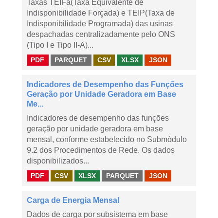
Taxas TEIFa(Taxa Equivalente de
Indisponibilidade Forçada) e TEIP(Taxa de
Indisponibilidade Programada) das usinas
despachadas centralizadamente pelo ONS
(Tipo I e Tipo II-A)...
PDF
PARQUET
CSV
XLSX
JSON
Indicadores de Desempenho das Funções
Geração por Unidade Geradora em Base
Me...
Indicadores de desempenho das funções
geração por unidade geradora em base
mensal, conforme estabelecido no Submódulo
9.2 dos Procedimentos de Rede. Os dados
disponibilizados...
PDF
CSV
XLSX
PARQUET
JSON
Carga de Energia Mensal
Dados de carga por subsistema em base