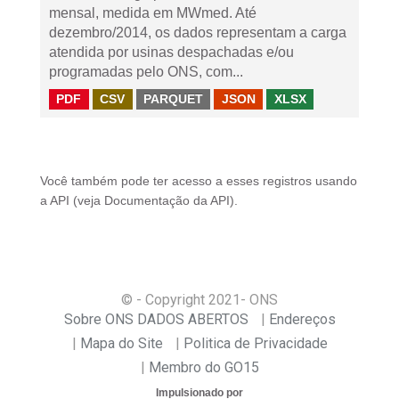
mensal, medida em MWmed. Até
dezembro/2014, os dados representam a carga
atendida por usinas despachadas e/ou
programadas pelo ONS, com...
PDF
CSV
PARQUET
JSON
XLSX
Você também pode ter acesso a esses registros usando
a
API
(veja
Documentação da API
).
© - Copyright
2021
- ONS
Sobre ONS DADOS ABERTOS
Endereços
Mapa do Site
Politica de Privacidade
Membro do GO15
Impulsionado por