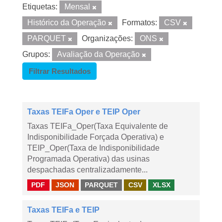
Etiquetas:
Mensal
Histórico da Operação
Formatos:
CSV
PARQUET
Organizações:
ONS
Grupos:
Avaliação da Operação
Filtrar Resultados
Taxas TEIFa Oper e TEIP Oper
Taxas TEIFa_Oper(Taxa Equivalente de
Indisponibilidade Forçada Operativa) e
TEIP_Oper(Taxa de Indisponibilidade
Programada Operativa) das usinas
despachadas centralizadamente...
PDF
JSON
PARQUET
CSV
XLSX
Taxas TEIFa e TEIP