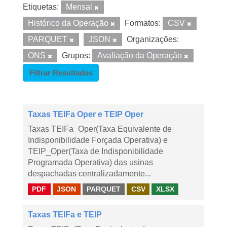
Etiquetas:
Mensal
Histórico da Operação
Formatos:
CSV
PARQUET
JSON
Organizações:
ONS
Grupos:
Avaliação da Operação
Filtrar Resultados
Taxas TEIFa Oper e TEIP Oper
Taxas TEIFa_Oper(Taxa Equivalente de
Indisponibilidade Forçada Operativa) e
TEIP_Oper(Taxa de Indisponibilidade
Programada Operativa) das usinas
despachadas centralizadamente...
PDF
JSON
PARQUET
CSV
XLSX
Taxas TEIFa e TEIP