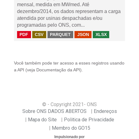
mensal, medida em MWmed. Até
dezembro/2014, os dados representam a carga
atendida por usinas despachadas e/ou
programadas pelo ONS, com...
PDF
CSV
PARQUET
JSON
XLSX
Você também pode ter acesso a esses registros usando
a
API
(veja
Documentação da API
).
© - Copyright
2021
- ONS
Sobre ONS DADOS ABERTOS
Endereços
Mapa do Site
Politica de Privacidade
Membro do GO15
Impulsionado por