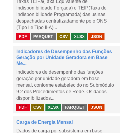
Taxas TEIFa(Taxa Equivalente de
Indisponibilidade Forçada) e TEIP(Taxa de
Indisponibilidade Programada) das usinas
despachadas centralizadamente pelo ONS
(Tipo I e Tipo II-A)...
PDF
PARQUET
CSV
XLSX
JSON
Indicadores de Desempenho das Funções
Geração por Unidade Geradora em Base
Me...
Indicadores de desempenho das funções
geração por unidade geradora em base
mensal, conforme estabelecido no Submódulo
9.2 dos Procedimentos de Rede. Os dados
disponibilizados...
PDF
CSV
XLSX
PARQUET
JSON
Carga de Energia Mensal
Dados de carga por subsistema em base